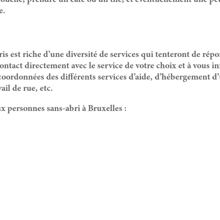
douche, prendre un café ou un thé, et éventuellement une peti
e.
ris est riche d’une diversité de services qui tenteront de rép
ntact directement avec le service de votre choix et à vous inf
 coordonnées des différents services d’aide, d’hébergement d’
ail de rue, etc.
aux personnes sans-abri à Bruxelles :